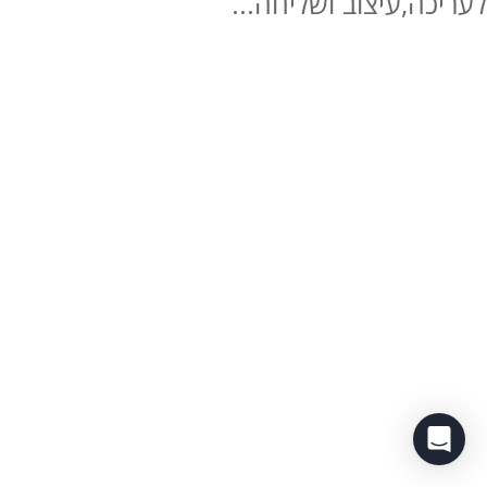
לעריכה,עיצוב ושליחה...