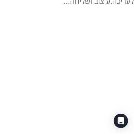
לעריכה,עיצוב ושליחה...