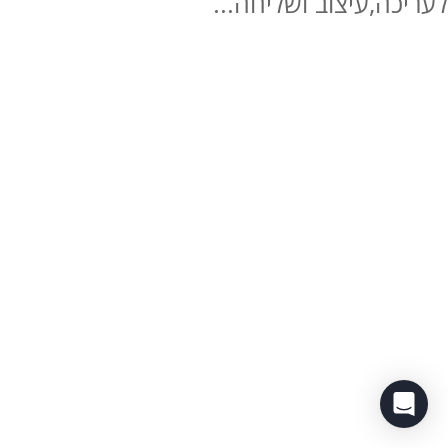
לעריכה,עיצוב ושליחה...