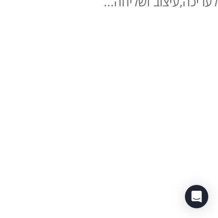
לעריכה,עיצוב ושליחה...