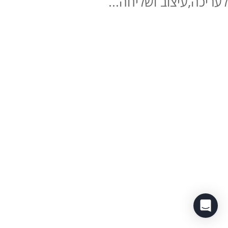
לעריכה,עיצוב ושליחה...