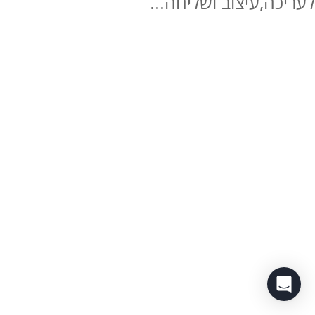
לעריכה,עיצוב ושליחה...