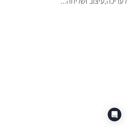
לעריכה,עיצוב ושליחה...