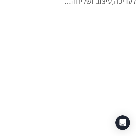
לעריכה,עיצוב ושליחה...