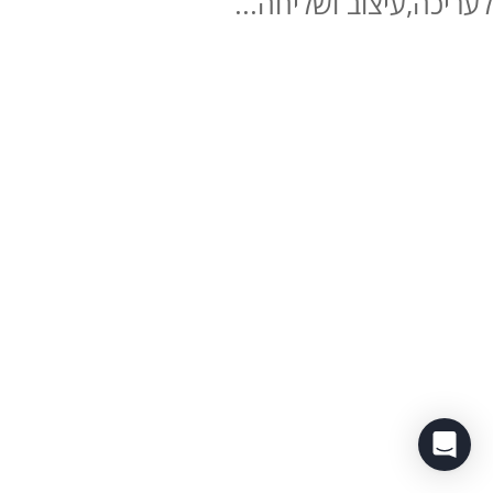
לעריכה,עיצוב ושליחה...