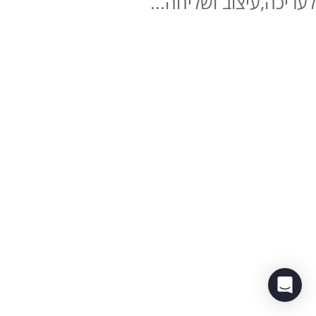
לעריכה,עיצוב ושליחה...