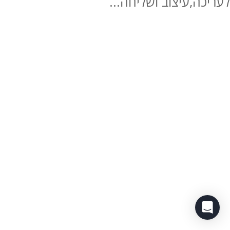
לעריכה,עיצוב ושליחה...