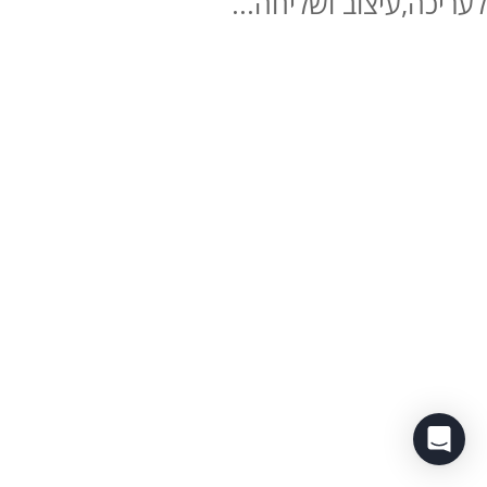
לעריכה,עיצוב ושליחה...