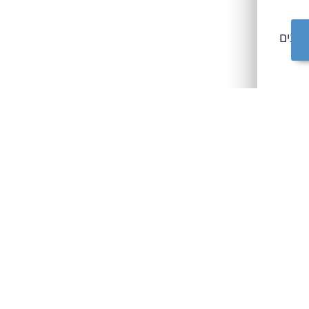
רועים
 ניווט
וסף
ים
 על
ת