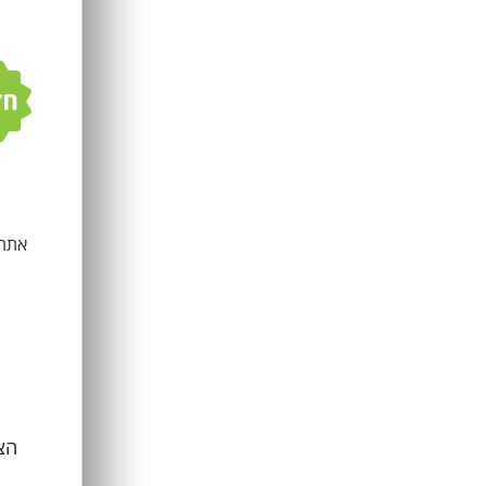
אתר 
הצ