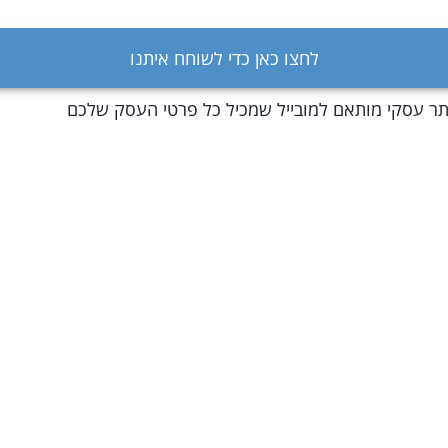
ילת בסיס של קמפיינים שיווקיים מעוצבים בחודש, מותאמים לאי
לחצו כאן כדי לשוחח איתנו
ל שבוע ושבוע
ר עסקי מותאם למובייל שמכיל כל פרטי העסק שלכם
תורי יצירת קשר אתכם בכל הערוצים: טלפון, ווטסאפ, אימייל וגם
 העסק
תורי שיתוף עם לקוחות וחברים
פס קליטה של לקוחות חדשים אל מאגר הלקוחות של העסק בנ
יהול לקוחות חכם
כוז של כל התכנים השיווקיים שלכם במקום אחד
דום העסק שלכם בגוגל באופן אורגני ע''י דחיפה שוטפת של תכנ
ווקיים
ם - מערכת לניהול הלקוחות, מותאמת לנייד, שכוללת ניהול מידע
וחות, תזכורות לפגישות ותורים, אפשרות שיתוף מידע עם לקוחו
טסאפ, פייסבוק, אינסטגרם, SMS ואימייל