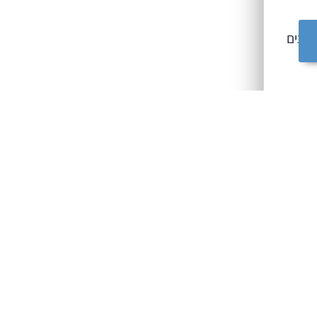
רועים
 ניווט
וסף
ים
 על
ת