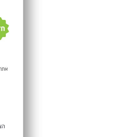
אתר 
הצ