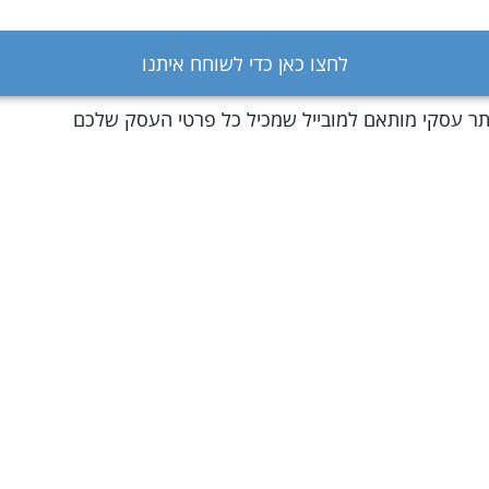
ילת בסיס של קמפיינים שיווקיים מעוצבים בחודש, מותאמים לאי
לחצו כאן כדי לשוחח איתנו
ל שבוע ושבוע
ר עסקי מותאם למובייל שמכיל כל פרטי העסק שלכם
תורי יצירת קשר אתכם בכל הערוצים: טלפון, ווטסאפ, אימייל וגם
 העסק
תורי שיתוף עם לקוחות וחברים
פס קליטה של לקוחות חדשים אל מאגר הלקוחות של העסק בנ
יהול לקוחות חכם
כוז של כל התכנים השיווקיים שלכם במקום אחד
דום העסק שלכם בגוגל באופן אורגני ע''י דחיפה שוטפת של תכנ
ווקיים
ם - מערכת לניהול הלקוחות, מותאמת לנייד, שכוללת ניהול מידע
וחות, תזכורות לפגישות ותורים, אפשרות שיתוף מידע עם לקוחו
טסאפ, פייסבוק, אינסטגרם, SMS ואימייל