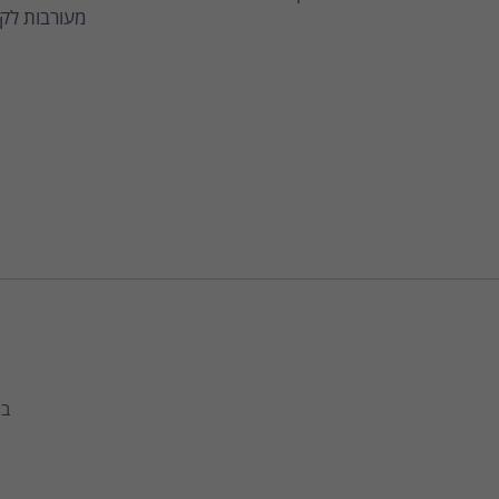
מעורבות לקו
בח